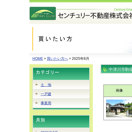
HOME
>
買いたい方へ
> 2025年8月
中津川市駒
土 地
画像
一戸建
事業用